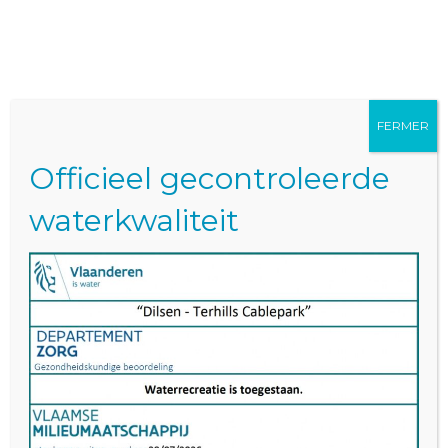
RÉSERVEZ
MAINTENAN
T
FERMER
Officieel gecontroleerde
waterkwaliteit
Offres d'emploi
Wij hebben momenteel geen openstaande
vacatures.
Postes vacants : emplois