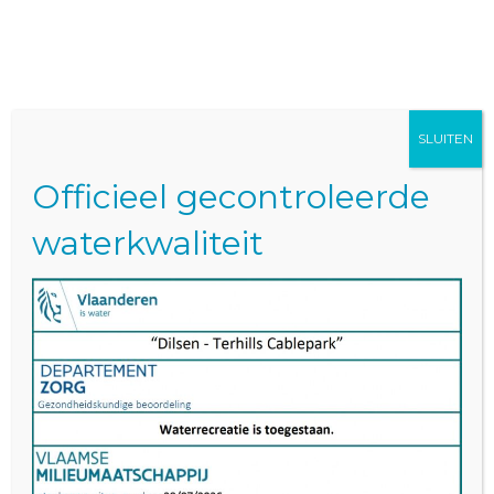
BOEK NU
Aquapark Terhills
Social Deal 3
SLUITEN
Officieel gecontroleerde
waterkwaliteit
Contact