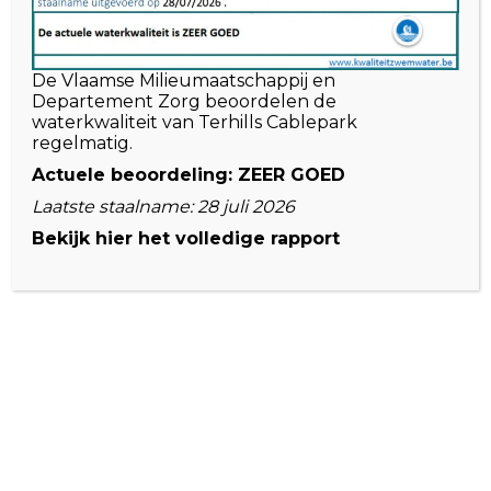
Bezoekadres:
Nationaal Parklaan 1, 3650 Dilsen-Stokkem,
België
De Vlaamse Milieumaatschappij en
info@terhillscablepark.be
Departement Zorg beoordelen de
waterkwaliteit van Terhills Cablepark
-
regelmatig.
Actuele beoordeling: ZEER GOED
Laatste staalname: 28 juli 2026
Volg ons
Bekijk hier het volledige rapport
facebook
Instagram
Info
Openingstijden
Veelgestelde vragen
Algemene voorwaarden
Privacyverklaring