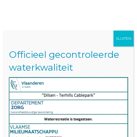
BOEK NU
SLUITEN
CONTACT
Officieel gecontroleerde
waterkwaliteit
Eenvoudig online reserveren
Via ons online boekingssysteem kan je je
reservering makkelijk plaatsen.
Online boekingssysteem