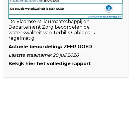
HULP NODIG?
Twijfel niet om ons te contacteren bij andere
De Vlaamse Milieumaatschappij en
aanvragen of wanneer er iets mis is gegaan met
Departement Zorg beoordelen de
je boeking.
waterkwaliteit van Terhills Cablepark
Contact opnemen kan via e-mail.
regelmatig.
Actuele beoordeling: ZEER GOED
Laatste staalname: 28 juli 2026
Bekijk hier het volledige rapport
Openingstijden
JUNI
dinsdag t.e.m. vrijdag
13:30 – 20:00
zaterdag en zondag