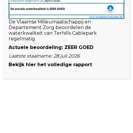
De Vlaamse Milieumaatschappij en
Departement Zorg beoordelen de
waterkwaliteit van Terhills Cablepark
Contact
regelmatig.
Actuele beoordeling: ZEER GOED
Bezoekadres:
Nationaal Parklaan 1, 3650 Dilsen-Stokkem,
Laatste staalname: 28 juli 2026
België
Bekijk hier het volledige rapport
info@terhillscablepark.be
-
Volg ons
facebook
Instagram