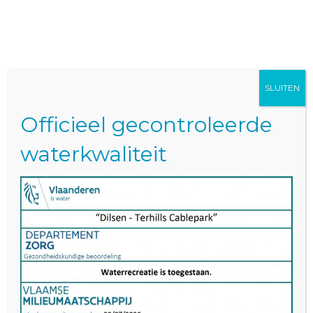
BOEK NU
Openingstijden Juli
Augustus FRANS
SLUITEN
Mobiel
Officieel gecontroleerde
waterkwaliteit