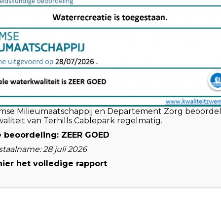
Volg ons
Inf
Open
facebook
Instagram
-
Veel
Alge
mse Milieumaatschappij en Departement Zorg beoorde
aliteit van Terhills Cablepark regelmatig.
Priva
e beoordeling: ZEER GOED
Disc
staalname: 28 juli 2026
hier het volledige rapport
© 2026 Terhills Cablepark | All Rights Reserved |
Powered by Bestpoint