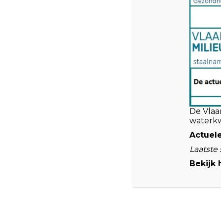
Contact
Bezoekadres:
Nationaal Parklaan 1, 3650 Dilsen
Stokkem, België
De Vlaa
info@terhillscablepark.be
waterkw
-
Actuel
Laatste 
Bekijk 