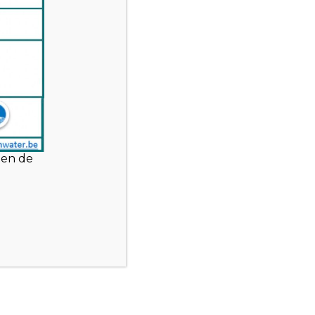
o
ingstijden
gestelde vragen
mene voorwaarden
len de
cyverklaring
laimer